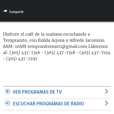
RADIO MARTÍ
Compartir
ESPECIALES
MULTIMEDIA
ESPECIALES
EDITORIALES
LA REALIDAD DE LA VIVIENDA EN CUBA
Disfrute el café de la mañana escuchando a
Tempranito, con Exilda Arjona y Alfredo Jacomino.
SER VIEJO EN CUBA
SÍGUENOS
8AM-10AM tempranitomarti@gmail.com Llámenos
KENTU-CUBANO
al: (305) 437-7316 • (305) 437-7318 • (305) 437-7194
• (305) 437-7291
LOS SANTOS DE HIALEAH
DESINFORMACIÓN RUSA EN AMÉRICA LATINA
LA INVASIÓN DE RUSIA A UCRANIA
VER PROGRAMAS DE TV
ESCUCHAR PROGRAMAS DE RADIO