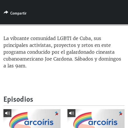
RADIO MARTÍ
Compartir
ESPECIALES
MULTIMEDIA
ESPECIALES
EDITORIALES
LA REALIDAD DE LA VIVIENDA EN CUBA
La vibrante comunidad LGBTI de Cuba, sus
principales activistas, proyectos y retos en este
SER VIEJO EN CUBA
SÍGUENOS
programa conducido por el galardonado cineasta
KENTU-CUBANO
cubanoamericano Joe Cardona. Sábados y domingos
a las 9am.
LOS SANTOS DE HIALEAH
DESINFORMACIÓN RUSA EN AMÉRICA LATINA
LA INVASIÓN DE RUSIA A UCRANIA
Episodios