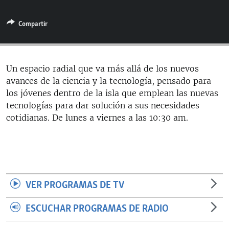
RADIO MARTÍ
Compartir
ESPECIALES
MULTIMEDIA
ESPECIALES
EDITORIALES
LA REALIDAD DE LA VIVIENDA EN CUBA
Un espacio radial que va más allá de los nuevos
avances de la ciencia y la tecnología, pensado para
SER VIEJO EN CUBA
SÍGUENOS
los jóvenes dentro de la isla que emplean las nuevas
KENTU-CUBANO
tecnologías para dar solución a sus necesidades
cotidianas. De lunes a viernes a las 10:30 am.
LOS SANTOS DE HIALEAH
DESINFORMACIÓN RUSA EN AMÉRICA LATINA
LA INVASIÓN DE RUSIA A UCRANIA
VER PROGRAMAS DE TV
ESCUCHAR PROGRAMAS DE RADIO