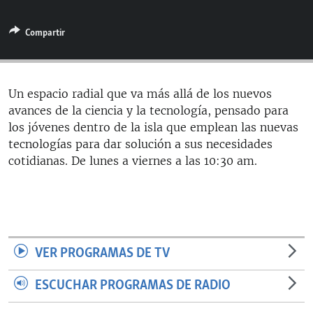
RADIO MARTÍ
Compartir
ESPECIALES
MULTIMEDIA
ESPECIALES
EDITORIALES
LA REALIDAD DE LA VIVIENDA EN CUBA
Un espacio radial que va más allá de los nuevos
avances de la ciencia y la tecnología, pensado para
SER VIEJO EN CUBA
SÍGUENOS
los jóvenes dentro de la isla que emplean las nuevas
KENTU-CUBANO
tecnologías para dar solución a sus necesidades
cotidianas. De lunes a viernes a las 10:30 am.
LOS SANTOS DE HIALEAH
DESINFORMACIÓN RUSA EN AMÉRICA LATINA
LA INVASIÓN DE RUSIA A UCRANIA
VER PROGRAMAS DE TV
ESCUCHAR PROGRAMAS DE RADIO