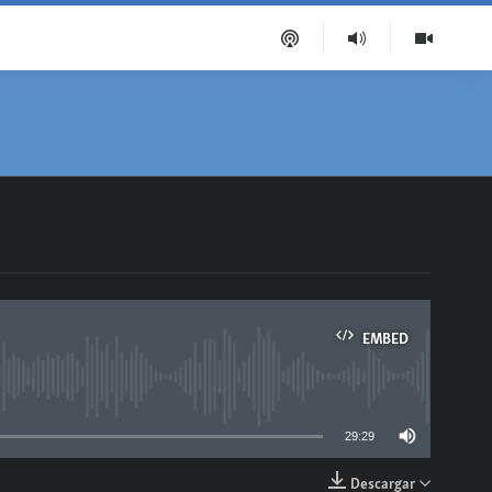
EMBED
able
29:29
Descargar