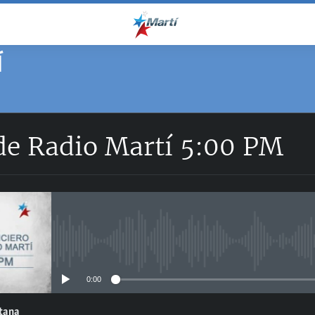
Í
 de Radio Martí 5:00 PM
No media source currently avail
0:00
ntana