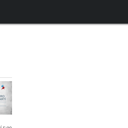
EMBED
í 5:00