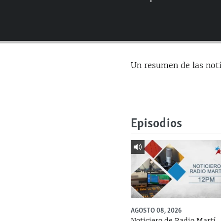
RADIO MARTÍ
ESPECIALES
MULTIMEDIA
ESPECIALES
EDITORIALES
LA REALIDAD DE LA VIVIENDA EN
Un resumen de las not
CUBA
SER VIEJO EN CUBA
KENTU-CUBANO
LOS SANTOS DE HIALEAH
Episodios
DESINFORMACIÓN RUSA EN
AMÉRICA LATINA
LA INVASIÓN DE RUSIA A UCRANIA
AGOSTO 08, 2026
Noticiero de Radio Martí