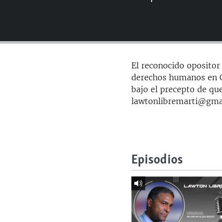
RADIO MARTÍ
ESPECIALES
MULTIMEDIA
ESPECIALES
EDITORIALES
LA REALIDAD DE LA VIVIENDA EN
El reconocido opositor 
CUBA
derechos humanos en Cu
SER VIEJO EN CUBA
bajo el precepto de que
lawtonlibremarti@gma
KENTU-CUBANO
LOS SANTOS DE HIALEAH
DESINFORMACIÓN RUSA EN
AMÉRICA LATINA
Episodios
LA INVASIÓN DE RUSIA A UCRANIA