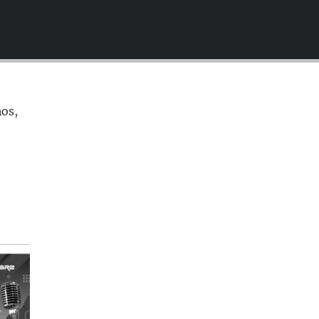
EMBED
nos,