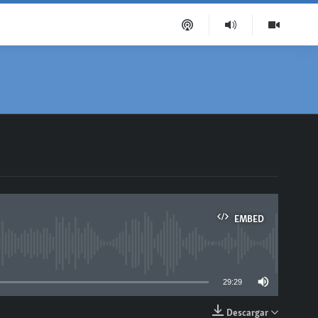
EMBED
able
29:29
Descargar