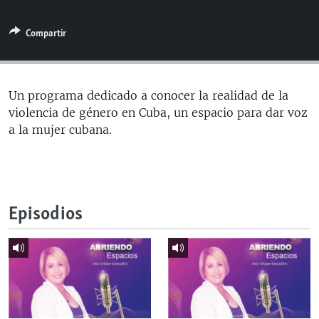
RADIO MARTÍ
Compartir
ESPECIALES
MULTIMEDIA
ESPECIALES
EDITORIALES
LA REALIDAD DE LA VIVIENDA EN CUBA
Un programa dedicado a conocer la realidad de la
violencia de género en Cuba, un espacio para dar voz
SER VIEJO EN CUBA
SÍGUENOS
a la mujer cubana.
KENTU-CUBANO
LOS SANTOS DE HIALEAH
DESINFORMACIÓN RUSA EN AMÉRICA LATINA
Episodios
LA INVASIÓN DE RUSIA A UCRANIA