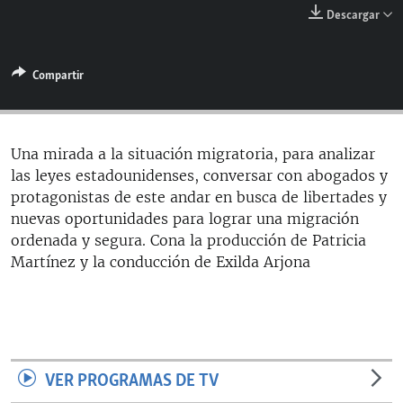
RADIO MARTÍ
Descargar
ESPECIALES
Compartir
MULTIMEDIA
ESPECIALES
EDITORIALES
LA REALIDAD DE LA VIVIENDA EN CUBA
SER VIEJO EN CUBA
Una mirada a la situación migratoria, para analizar
SÍGUENOS
las leyes estadounidenses, conversar con abogados y
KENTU-CUBANO
protagonistas de este andar en busca de libertades y
LOS SANTOS DE HIALEAH
nuevas oportunidades para lograr una migración
ordenada y segura. Cona la producción de Patricia
DESINFORMACIÓN RUSA EN AMÉRICA LATINA
Martínez y la conducción de Exilda Arjona
LA INVASIÓN DE RUSIA A UCRANIA
VER PROGRAMAS DE TV