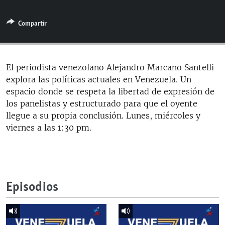
RADIO MARTÍ
Compartir
ESPECIALES
MULTIMEDIA
ESPECIALES
EDITORIALES
LA REALIDAD DE LA VIVIENDA EN CUBA
El periodista venezolano Alejandro Marcano Santelli
explora las políticas actuales en Venezuela. Un
SER VIEJO EN CUBA
SÍGUENOS
espacio donde se respeta la libertad de expresión de
KENTU-CUBANO
los panelistas y estructurado para que el oyente
llegue a su propia conclusión. Lunes, miércoles y
LOS SANTOS DE HIALEAH
viernes a las 1:30 pm.
DESINFORMACIÓN RUSA EN AMÉRICA LATINA
LA INVASIÓN DE RUSIA A UCRANIA
Episodios