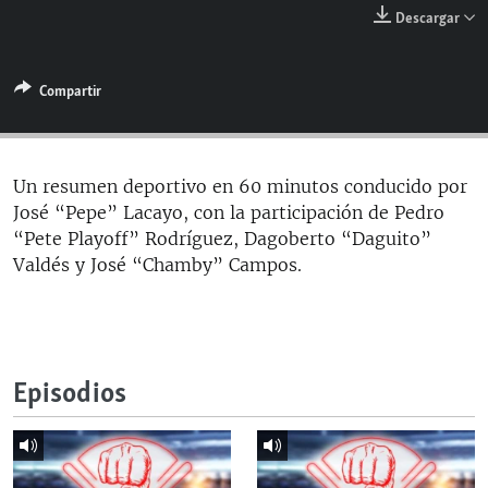
RADIO MARTÍ
Descargar
ESPECIALES
Compartir
MULTIMEDIA
ESPECIALES
EDITORIALES
LA REALIDAD DE LA VIVIENDA EN CUBA
SER VIEJO EN CUBA
Un resumen deportivo en 60 minutos conducido por
SÍGUENOS
José “Pepe” Lacayo, con la participación de Pedro
KENTU-CUBANO
“Pete Playoff” Rodríguez, Dagoberto “Daguito”
LOS SANTOS DE HIALEAH
Valdés y José “Chamby” Campos.
DESINFORMACIÓN RUSA EN AMÉRICA LATINA
LA INVASIÓN DE RUSIA A UCRANIA
Episodios