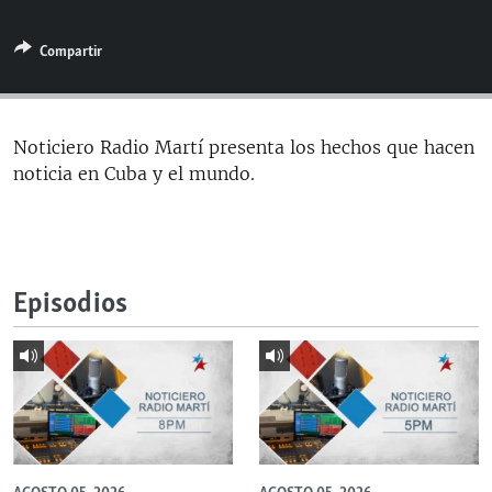
RADIO MARTÍ
Compartir
ESPECIALES
MULTIMEDIA
ESPECIALES
EDITORIALES
LA REALIDAD DE LA VIVIENDA EN CUBA
Noticiero Radio Martí presenta los hechos que hacen
noticia en Cuba y el mundo.
SER VIEJO EN CUBA
SÍGUENOS
KENTU-CUBANO
LOS SANTOS DE HIALEAH
Episodios
DESINFORMACIÓN RUSA EN AMÉRICA LATINA
LA INVASIÓN DE RUSIA A UCRANIA