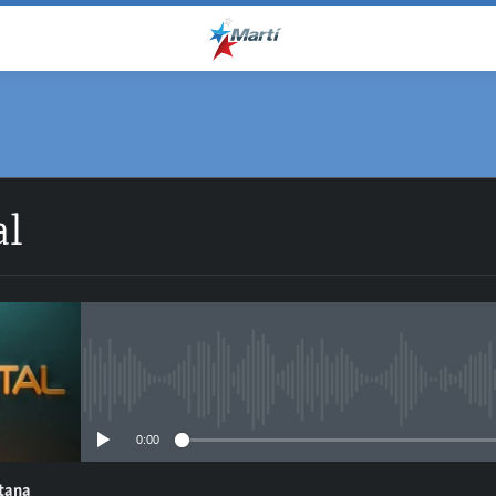
al
No media source currently avail
0:00
ntana