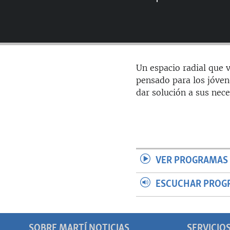
RADIO MARTÍ
ESPECIALES
MULTIMEDIA
ESPECIALES
EDITORIALES
LA REALIDAD DE LA VIVIENDA EN
Un espacio radial que v
CUBA
pensado para los jóven
SER VIEJO EN CUBA
dar solución a sus nece
KENTU-CUBANO
LOS SANTOS DE HIALEAH
DESINFORMACIÓN RUSA EN
AMÉRICA LATINA
VER PROGRAMAS 
LA INVASIÓN DE RUSIA A UCRANIA
ESCUCHAR PROG
SOBRE MARTÍ NOTICIAS
SERVICIO