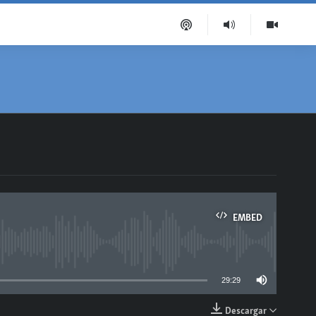
EMBED
able
29:29
Descargar