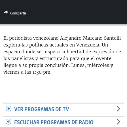
RADIO MARTÍ
Compartir
ESPECIALES
MULTIMEDIA
ESPECIALES
EDITORIALES
LA REALIDAD DE LA VIVIENDA EN CUBA
El periodista venezolano Alejandro Marcano Santelli
explora las políticas actuales en Venezuela. Un
SER VIEJO EN CUBA
SÍGUENOS
espacio donde se respeta la libertad de expresión de
KENTU-CUBANO
los panelistas y estructurado para que el oyente
llegue a su propia conclusión. Lunes, miércoles y
LOS SANTOS DE HIALEAH
viernes a las 1:30 pm.
DESINFORMACIÓN RUSA EN AMÉRICA LATINA
LA INVASIÓN DE RUSIA A UCRANIA
VER PROGRAMAS DE TV
ESCUCHAR PROGRAMAS DE RADIO