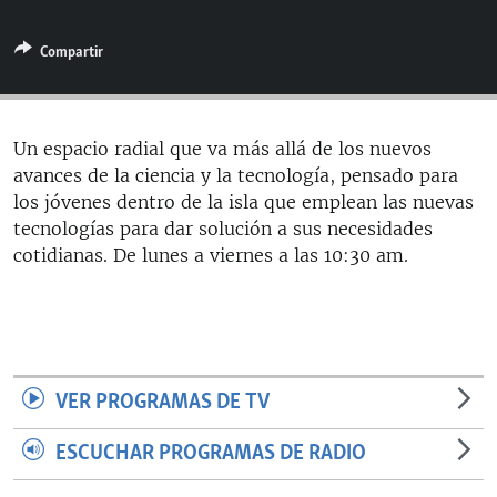
RADIO MARTÍ
Compartir
ESPECIALES
MULTIMEDIA
ESPECIALES
EDITORIALES
LA REALIDAD DE LA VIVIENDA EN CUBA
Un espacio radial que va más allá de los nuevos
avances de la ciencia y la tecnología, pensado para
SER VIEJO EN CUBA
SÍGUENOS
los jóvenes dentro de la isla que emplean las nuevas
KENTU-CUBANO
tecnologías para dar solución a sus necesidades
cotidianas. De lunes a viernes a las 10:30 am.
LOS SANTOS DE HIALEAH
DESINFORMACIÓN RUSA EN AMÉRICA LATINA
LA INVASIÓN DE RUSIA A UCRANIA
VER PROGRAMAS DE TV
ESCUCHAR PROGRAMAS DE RADIO