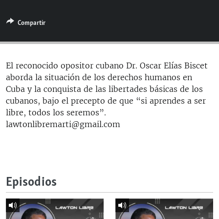
RADIO MARTÍ
Compartir
ESPECIALES
MULTIMEDIA
ESPECIALES
EDITORIALES
LA REALIDAD DE LA VIVIENDA EN CUBA
El reconocido opositor cubano Dr. Oscar Elías Biscet
aborda la situación de los derechos humanos en
SER VIEJO EN CUBA
SÍGUENOS
Cuba y la conquista de las libertades básicas de los
KENTU-CUBANO
cubanos, bajo el precepto de que “si aprendes a ser
libre, todos los seremos”.
LOS SANTOS DE HIALEAH
lawtonlibremarti@gmail.com
DESINFORMACIÓN RUSA EN AMÉRICA LATINA
LA INVASIÓN DE RUSIA A UCRANIA
Episodios