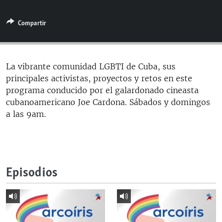
RADIO MARTÍ
Compartir
ESPECIALES
MULTIMEDIA
ESPECIALES
EDITORIALES
LA REALIDAD DE LA VIVIENDA EN CUBA
La vibrante comunidad LGBTI de Cuba, sus
principales activistas, proyectos y retos en este
SER VIEJO EN CUBA
SÍGUENOS
programa conducido por el galardonado cineasta
KENTU-CUBANO
cubanoamericano Joe Cardona. Sábados y domingos
a las 9am.
LOS SANTOS DE HIALEAH
DESINFORMACIÓN RUSA EN AMÉRICA LATINA
LA INVASIÓN DE RUSIA A UCRANIA
Episodios