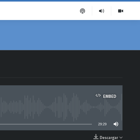
EMBED
able
29:29
Descargar