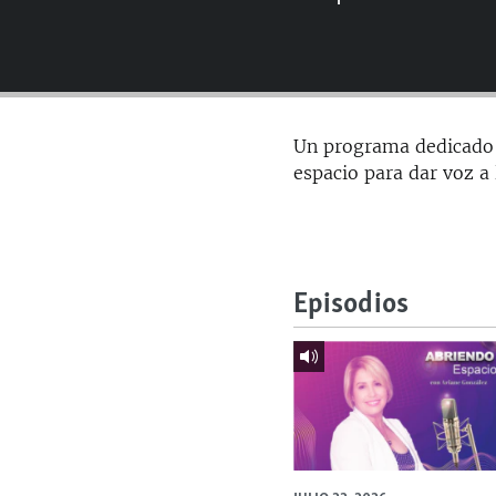
RADIO MARTÍ
ESPECIALES
MULTIMEDIA
ESPECIALES
EDITORIALES
LA REALIDAD DE LA VIVIENDA EN
Un programa dedicado a
CUBA
espacio para dar voz a
SER VIEJO EN CUBA
KENTU-CUBANO
LOS SANTOS DE HIALEAH
Episodios
DESINFORMACIÓN RUSA EN
AMÉRICA LATINA
LA INVASIÓN DE RUSIA A UCRANIA