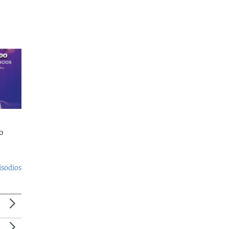
o
isodios