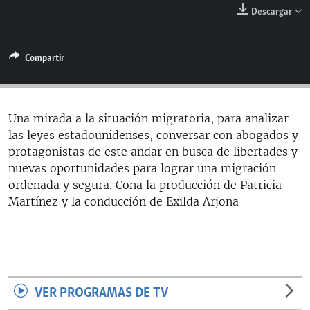
RADIO MARTÍ
Descargar
ESPECIALES
Compartir
MULTIMEDIA
ESPECIALES
EDITORIALES
LA REALIDAD DE LA VIVIENDA EN CUBA
SER VIEJO EN CUBA
Una mirada a la situación migratoria, para analizar
SÍGUENOS
las leyes estadounidenses, conversar con abogados y
KENTU-CUBANO
protagonistas de este andar en busca de libertades y
LOS SANTOS DE HIALEAH
nuevas oportunidades para lograr una migración
ordenada y segura. Cona la producción de Patricia
DESINFORMACIÓN RUSA EN AMÉRICA LATINA
Martínez y la conducción de Exilda Arjona
LA INVASIÓN DE RUSIA A UCRANIA
VER PROGRAMAS DE TV