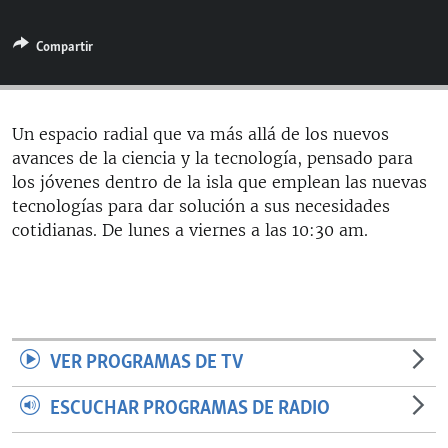
RADIO MARTÍ
Compartir
ESPECIALES
MULTIMEDIA
ESPECIALES
EDITORIALES
LA REALIDAD DE LA VIVIENDA EN CUBA
Un espacio radial que va más allá de los nuevos
avances de la ciencia y la tecnología, pensado para
SER VIEJO EN CUBA
SÍGUENOS
los jóvenes dentro de la isla que emplean las nuevas
KENTU-CUBANO
tecnologías para dar solución a sus necesidades
cotidianas. De lunes a viernes a las 10:30 am.
LOS SANTOS DE HIALEAH
DESINFORMACIÓN RUSA EN AMÉRICA LATINA
LA INVASIÓN DE RUSIA A UCRANIA
VER PROGRAMAS DE TV
ESCUCHAR PROGRAMAS DE RADIO