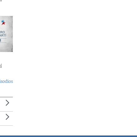
í
isodios