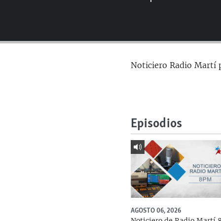
RADIO MARTÍ
ESPECIALES
MULTIMEDIA
ESPECIALES
EDITORIALES
LA REALIDAD DE LA VIVIENDA EN
Noticiero Radio Martí 
CUBA
SER VIEJO EN CUBA
KENTU-CUBANO
LOS SANTOS DE HIALEAH
Episodios
DESINFORMACIÓN RUSA EN
AMÉRICA LATINA
LA INVASIÓN DE RUSIA A UCRANIA
AGOSTO 06, 2026
Noticiero de Radio Martí 