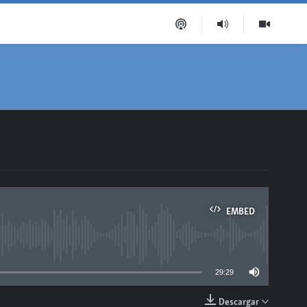
EMBED
able
29:29
Descargar