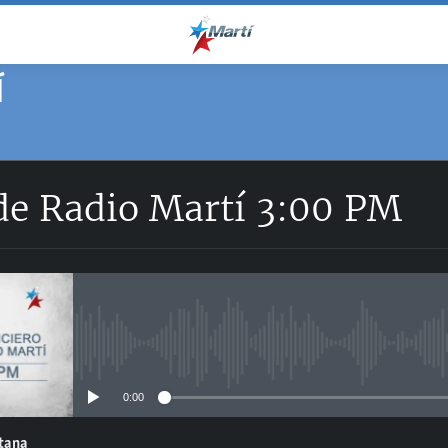
Í
 de Radio Martí 3:00 PM
No media source currently avail
0:00
ntana