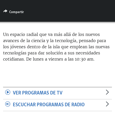
RADIO MARTÍ
Compartir
ESPECIALES
MULTIMEDIA
ESPECIALES
EDITORIALES
LA REALIDAD DE LA VIVIENDA EN CUBA
Un espacio radial que va más allá de los nuevos
avances de la ciencia y la tecnología, pensado para
SER VIEJO EN CUBA
SÍGUENOS
los jóvenes dentro de la isla que emplean las nuevas
KENTU-CUBANO
tecnologías para dar solución a sus necesidades
cotidianas. De lunes a viernes a las 10:30 am.
LOS SANTOS DE HIALEAH
DESINFORMACIÓN RUSA EN AMÉRICA LATINA
LA INVASIÓN DE RUSIA A UCRANIA
VER PROGRAMAS DE TV
ESCUCHAR PROGRAMAS DE RADIO