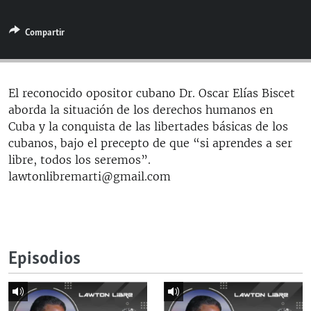
RADIO MARTÍ
Compartir
ESPECIALES
MULTIMEDIA
ESPECIALES
EDITORIALES
LA REALIDAD DE LA VIVIENDA EN CUBA
El reconocido opositor cubano Dr. Oscar Elías Biscet
aborda la situación de los derechos humanos en
SER VIEJO EN CUBA
SÍGUENOS
Cuba y la conquista de las libertades básicas de los
KENTU-CUBANO
cubanos, bajo el precepto de que “si aprendes a ser
libre, todos los seremos”.
LOS SANTOS DE HIALEAH
lawtonlibremarti@gmail.com
DESINFORMACIÓN RUSA EN AMÉRICA LATINA
LA INVASIÓN DE RUSIA A UCRANIA
Episodios