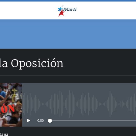
la Oposición
No media source currently avail
0:00
ntana