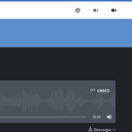
EMBED
able
29:29
Descargar