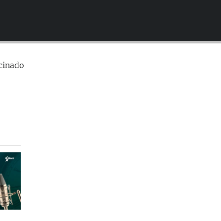
EMBED
cinado