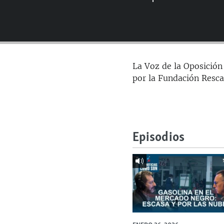
RADIO MARTÍ
ESPECIALES
MULTIMEDIA
ESPECIALES
EDITORIALES
LA REALIDAD DE LA VIVIENDA EN
La Voz de la Oposición
CUBA
por la Fundación Resca
SER VIEJO EN CUBA
KENTU-CUBANO
LOS SANTOS DE HIALEAH
Episodios
DESINFORMACIÓN RUSA EN
AMÉRICA LATINA
LA INVASIÓN DE RUSIA A UCRANIA