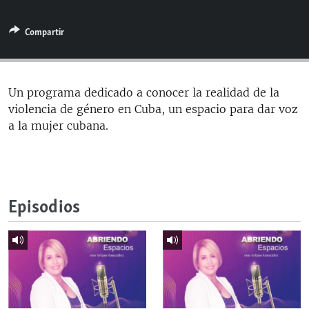
RADIO MARTÍ
Compartir
ESPECIALES
MULTIMEDIA
ESPECIALES
EDITORIALES
LA REALIDAD DE LA VIVIENDA EN CUBA
Un programa dedicado a conocer la realidad de la
violencia de género en Cuba, un espacio para dar voz
SER VIEJO EN CUBA
SÍGUENOS
a la mujer cubana.
KENTU-CUBANO
LOS SANTOS DE HIALEAH
DESINFORMACIÓN RUSA EN AMÉRICA LATINA
Episodios
LA INVASIÓN DE RUSIA A UCRANIA