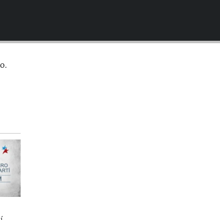
EMBED
o.
í