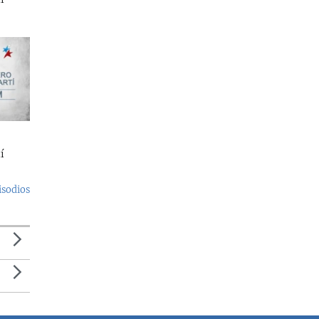
í
isodios