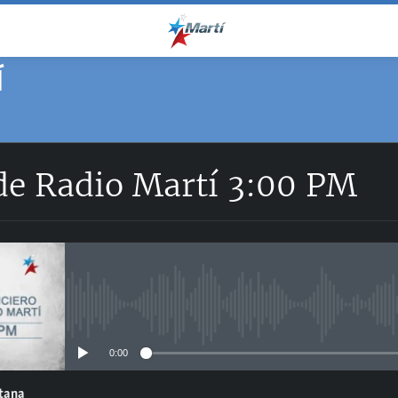
Í
 de Radio Martí 3:00 PM
No media source currently avail
0:00
ntana