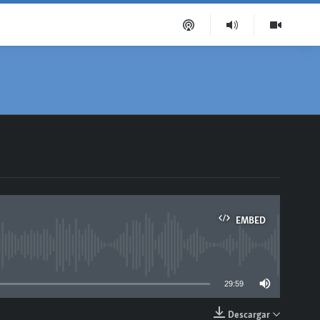
EMBED
able
29:59
Descargar