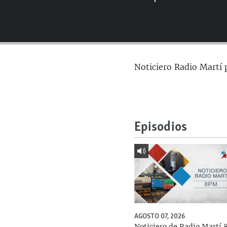
RADIO MARTÍ
ESPECIALES
MULTIMEDIA
ESPECIALES
EDITORIALES
LA REALIDAD DE LA VIVIENDA EN
Noticiero Radio Martí 
CUBA
SER VIEJO EN CUBA
KENTU-CUBANO
LOS SANTOS DE HIALEAH
Episodios
DESINFORMACIÓN RUSA EN
AMÉRICA LATINA
LA INVASIÓN DE RUSIA A UCRANIA
AGOSTO 07, 2026
Noticiero de Radio Martí 