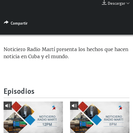
Descargar
RADIO MARTÍ
ESPECIALES
Compartir
MULTIMEDIA
ESPECIALES
EDITORIALES
LA REALIDAD DE LA VIVIENDA EN CUBA
SER VIEJO EN CUBA
Noticiero Radio Martí presenta los hechos que hacen
SÍGUENOS
noticia en Cuba y el mundo.
KENTU-CUBANO
LOS SANTOS DE HIALEAH
DESINFORMACIÓN RUSA EN AMÉRICA LATINA
Episodios
LA INVASIÓN DE RUSIA A UCRANIA