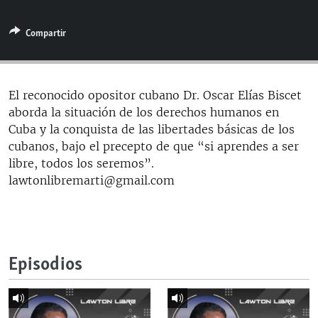
RADIO MARTÍ
Compartir
ESPECIALES
MULTIMEDIA
ESPECIALES
EDITORIALES
LA REALIDAD DE LA VIVIENDA EN CUBA
El reconocido opositor cubano Dr. Oscar Elías Biscet
aborda la situación de los derechos humanos en
SER VIEJO EN CUBA
SÍGUENOS
Cuba y la conquista de las libertades básicas de los
KENTU-CUBANO
cubanos, bajo el precepto de que “si aprendes a ser
libre, todos los seremos”.
LOS SANTOS DE HIALEAH
lawtonlibremarti@gmail.com
DESINFORMACIÓN RUSA EN AMÉRICA LATINA
LA INVASIÓN DE RUSIA A UCRANIA
Episodios