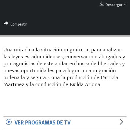
RADIO MARTÍ
Descargar
ESPECIALES
Compartir
MULTIMEDIA
ESPECIALES
EDITORIALES
LA REALIDAD DE LA VIVIENDA EN CUBA
SER VIEJO EN CUBA
Una mirada a la situación migratoria, para analizar
SÍGUENOS
las leyes estadounidenses, conversar con abogados y
KENTU-CUBANO
protagonistas de este andar en busca de libertades y
LOS SANTOS DE HIALEAH
nuevas oportunidades para lograr una migración
ordenada y segura. Cona la producción de Patricia
DESINFORMACIÓN RUSA EN AMÉRICA LATINA
Martínez y la conducción de Exilda Arjona
LA INVASIÓN DE RUSIA A UCRANIA
VER PROGRAMAS DE TV