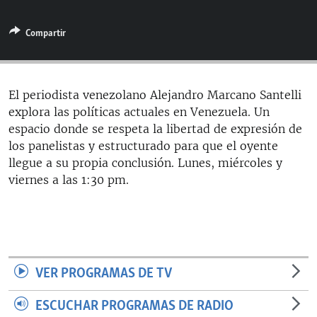
RADIO MARTÍ
Compartir
ESPECIALES
MULTIMEDIA
ESPECIALES
EDITORIALES
LA REALIDAD DE LA VIVIENDA EN CUBA
El periodista venezolano Alejandro Marcano Santelli
explora las políticas actuales en Venezuela. Un
SER VIEJO EN CUBA
SÍGUENOS
espacio donde se respeta la libertad de expresión de
KENTU-CUBANO
los panelistas y estructurado para que el oyente
llegue a su propia conclusión. Lunes, miércoles y
LOS SANTOS DE HIALEAH
viernes a las 1:30 pm.
DESINFORMACIÓN RUSA EN AMÉRICA LATINA
LA INVASIÓN DE RUSIA A UCRANIA
VER PROGRAMAS DE TV
ESCUCHAR PROGRAMAS DE RADIO