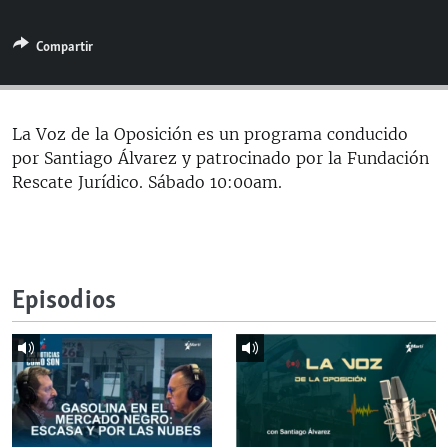
RADIO MARTÍ
Compartir
ESPECIALES
MULTIMEDIA
ESPECIALES
EDITORIALES
LA REALIDAD DE LA VIVIENDA EN CUBA
La Voz de la Oposición es un programa conducido
por Santiago Álvarez y patrocinado por la Fundación
SER VIEJO EN CUBA
SÍGUENOS
Rescate Jurídico. Sábado 10:00am.
KENTU-CUBANO
LOS SANTOS DE HIALEAH
DESINFORMACIÓN RUSA EN AMÉRICA LATINA
Episodios
LA INVASIÓN DE RUSIA A UCRANIA