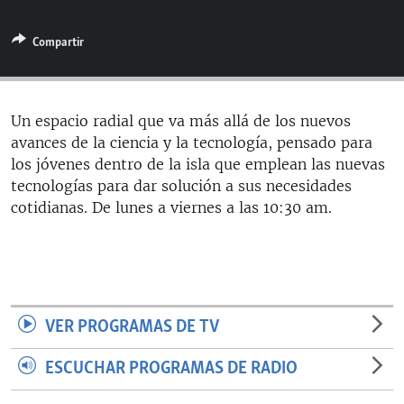
RADIO MARTÍ
Compartir
ESPECIALES
MULTIMEDIA
ESPECIALES
EDITORIALES
LA REALIDAD DE LA VIVIENDA EN CUBA
Un espacio radial que va más allá de los nuevos
avances de la ciencia y la tecnología, pensado para
SER VIEJO EN CUBA
SÍGUENOS
los jóvenes dentro de la isla que emplean las nuevas
KENTU-CUBANO
tecnologías para dar solución a sus necesidades
cotidianas. De lunes a viernes a las 10:30 am.
LOS SANTOS DE HIALEAH
DESINFORMACIÓN RUSA EN AMÉRICA LATINA
LA INVASIÓN DE RUSIA A UCRANIA
VER PROGRAMAS DE TV
ESCUCHAR PROGRAMAS DE RADIO