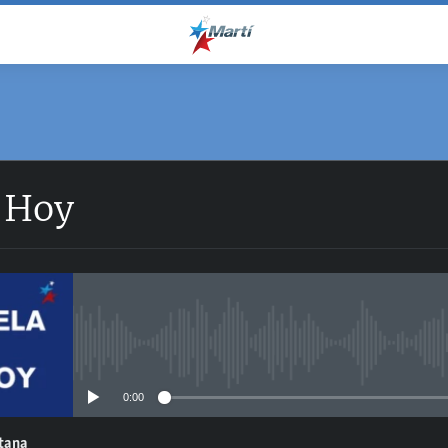
 Hoy
No media source currently avail
0:00
ntana