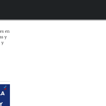
EMBED
les en
as y
 y