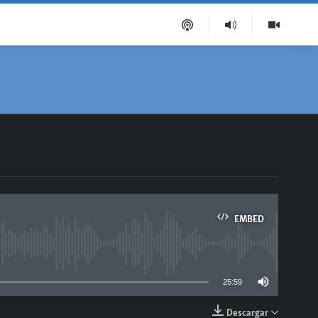
EMBED
able
25:59
Descargar