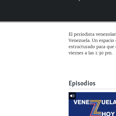
RADIO MARTÍ
ESPECIALES
MULTIMEDIA
ESPECIALES
EDITORIALES
LA REALIDAD DE LA VIVIENDA EN
El periodista venezolan
CUBA
Venezuela. Un espacio d
SER VIEJO EN CUBA
estructurado para que 
viernes a las 1:30 pm.
KENTU-CUBANO
LOS SANTOS DE HIALEAH
DESINFORMACIÓN RUSA EN
AMÉRICA LATINA
Episodios
LA INVASIÓN DE RUSIA A UCRANIA