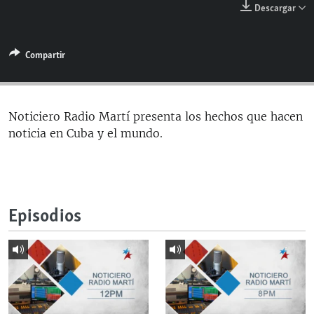
Descargar
RADIO MARTÍ
ESPECIALES
Compartir
MULTIMEDIA
ESPECIALES
EDITORIALES
LA REALIDAD DE LA VIVIENDA EN CUBA
SER VIEJO EN CUBA
Noticiero Radio Martí presenta los hechos que hacen
SÍGUENOS
noticia en Cuba y el mundo.
KENTU-CUBANO
LOS SANTOS DE HIALEAH
DESINFORMACIÓN RUSA EN AMÉRICA LATINA
Episodios
LA INVASIÓN DE RUSIA A UCRANIA