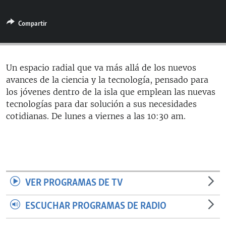
RADIO MARTÍ
Compartir
ESPECIALES
MULTIMEDIA
ESPECIALES
EDITORIALES
LA REALIDAD DE LA VIVIENDA EN CUBA
Un espacio radial que va más allá de los nuevos
avances de la ciencia y la tecnología, pensado para
SER VIEJO EN CUBA
SÍGUENOS
los jóvenes dentro de la isla que emplean las nuevas
KENTU-CUBANO
tecnologías para dar solución a sus necesidades
cotidianas. De lunes a viernes a las 10:30 am.
LOS SANTOS DE HIALEAH
DESINFORMACIÓN RUSA EN AMÉRICA LATINA
LA INVASIÓN DE RUSIA A UCRANIA
VER PROGRAMAS DE TV
ESCUCHAR PROGRAMAS DE RADIO