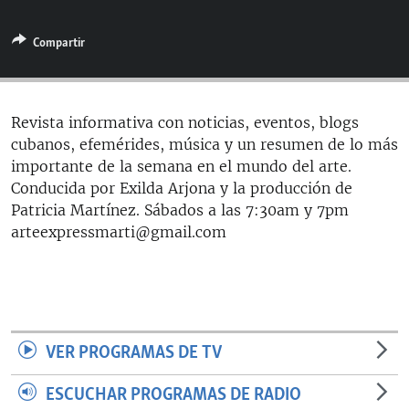
RADIO MARTÍ
Compartir
ESPECIALES
MULTIMEDIA
ESPECIALES
EDITORIALES
LA REALIDAD DE LA VIVIENDA EN CUBA
Revista informativa con noticias, eventos, blogs
cubanos, efemérides, música y un resumen de lo más
SER VIEJO EN CUBA
SÍGUENOS
importante de la semana en el mundo del arte.
KENTU-CUBANO
Conducida por Exilda Arjona y la producción de
Patricia Martínez. Sábados a las 7:30am y 7pm
LOS SANTOS DE HIALEAH
arteexpressmarti@gmail.com
DESINFORMACIÓN RUSA EN AMÉRICA LATINA
LA INVASIÓN DE RUSIA A UCRANIA
VER PROGRAMAS DE TV
ESCUCHAR PROGRAMAS DE RADIO