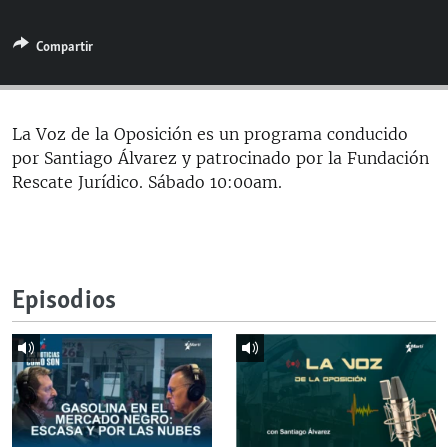
RADIO MARTÍ
Compartir
ESPECIALES
MULTIMEDIA
ESPECIALES
EDITORIALES
LA REALIDAD DE LA VIVIENDA EN CUBA
La Voz de la Oposición es un programa conducido
por Santiago Álvarez y patrocinado por la Fundación
SER VIEJO EN CUBA
SÍGUENOS
Rescate Jurídico. Sábado 10:00am.
KENTU-CUBANO
LOS SANTOS DE HIALEAH
DESINFORMACIÓN RUSA EN AMÉRICA LATINA
Episodios
LA INVASIÓN DE RUSIA A UCRANIA