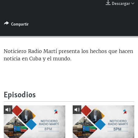
Descargar
RADIO MARTÍ
ESPECIALES
Compartir
MULTIMEDIA
ESPECIALES
EDITORIALES
LA REALIDAD DE LA VIVIENDA EN CUBA
SER VIEJO EN CUBA
Noticiero Radio Martí presenta los hechos que hacen
SÍGUENOS
noticia en Cuba y el mundo.
KENTU-CUBANO
LOS SANTOS DE HIALEAH
DESINFORMACIÓN RUSA EN AMÉRICA LATINA
Episodios
LA INVASIÓN DE RUSIA A UCRANIA