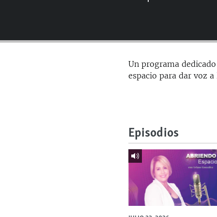
RADIO MARTÍ
ESPECIALES
MULTIMEDIA
ESPECIALES
EDITORIALES
LA REALIDAD DE LA VIVIENDA EN
Un programa dedicado a
CUBA
espacio para dar voz a
SER VIEJO EN CUBA
KENTU-CUBANO
LOS SANTOS DE HIALEAH
Episodios
DESINFORMACIÓN RUSA EN
AMÉRICA LATINA
LA INVASIÓN DE RUSIA A UCRANIA