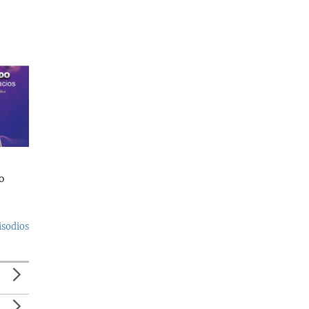
o
isodios