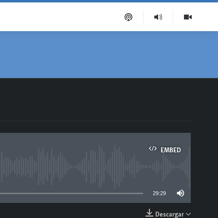
EMBED
able
29:29
Descargar