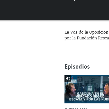
RADIO MARTÍ
ESPECIALES
MULTIMEDIA
ESPECIALES
EDITORIALES
LA REALIDAD DE LA VIVIENDA EN
La Voz de la Oposición
CUBA
por la Fundación Resca
SER VIEJO EN CUBA
KENTU-CUBANO
LOS SANTOS DE HIALEAH
Episodios
DESINFORMACIÓN RUSA EN
AMÉRICA LATINA
LA INVASIÓN DE RUSIA A UCRANIA