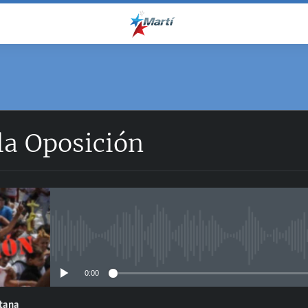
la Oposición
No media source currently avail
0:00
ntana