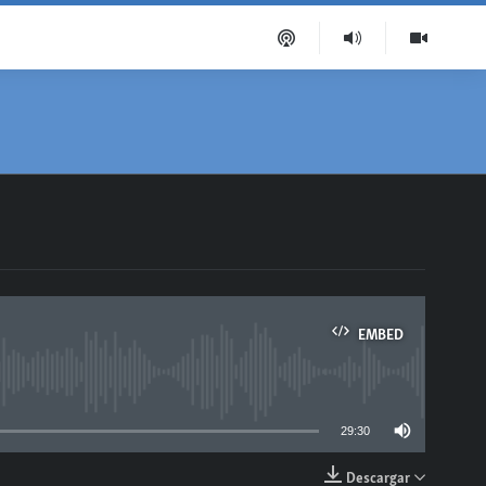
EMBED
able
29:30
Descargar