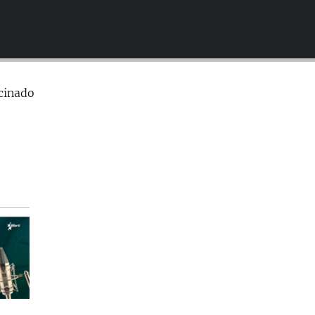
EMBED
cinado