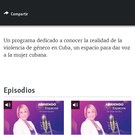
RADIO MARTÍ
Compartir
ESPECIALES
MULTIMEDIA
ESPECIALES
EDITORIALES
LA REALIDAD DE LA VIVIENDA EN CUBA
Un programa dedicado a conocer la realidad de la
violencia de género en Cuba, un espacio para dar voz
SER VIEJO EN CUBA
SÍGUENOS
a la mujer cubana.
KENTU-CUBANO
LOS SANTOS DE HIALEAH
DESINFORMACIÓN RUSA EN AMÉRICA LATINA
Episodios
LA INVASIÓN DE RUSIA A UCRANIA