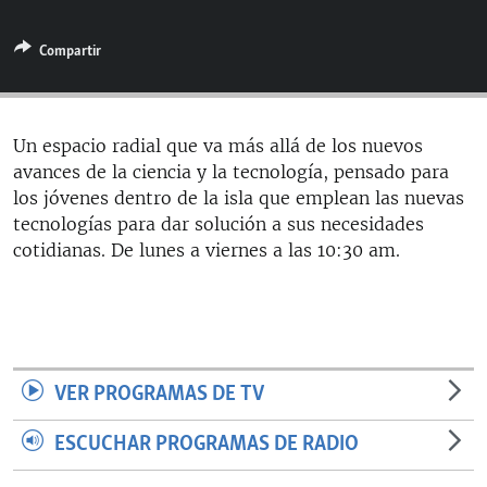
RADIO MARTÍ
Compartir
ESPECIALES
MULTIMEDIA
ESPECIALES
EDITORIALES
LA REALIDAD DE LA VIVIENDA EN CUBA
Un espacio radial que va más allá de los nuevos
avances de la ciencia y la tecnología, pensado para
SER VIEJO EN CUBA
SÍGUENOS
los jóvenes dentro de la isla que emplean las nuevas
KENTU-CUBANO
tecnologías para dar solución a sus necesidades
cotidianas. De lunes a viernes a las 10:30 am.
LOS SANTOS DE HIALEAH
DESINFORMACIÓN RUSA EN AMÉRICA LATINA
LA INVASIÓN DE RUSIA A UCRANIA
VER PROGRAMAS DE TV
ESCUCHAR PROGRAMAS DE RADIO