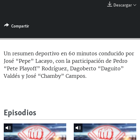
RADIO MARTÍ
Descargar
ESPECIALES
Compartir
MULTIMEDIA
ESPECIALES
EDITORIALES
LA REALIDAD DE LA VIVIENDA EN CUBA
SER VIEJO EN CUBA
Un resumen deportivo en 60 minutos conducido por
SÍGUENOS
José “Pepe” Lacayo, con la participación de Pedro
KENTU-CUBANO
“Pete Playoff” Rodríguez, Dagoberto “Daguito”
LOS SANTOS DE HIALEAH
Valdés y José “Chamby” Campos.
DESINFORMACIÓN RUSA EN AMÉRICA LATINA
LA INVASIÓN DE RUSIA A UCRANIA
Episodios