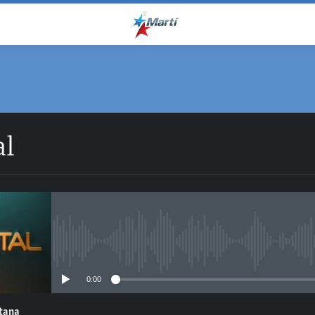
al
No media source currently avail
0:00
ntana