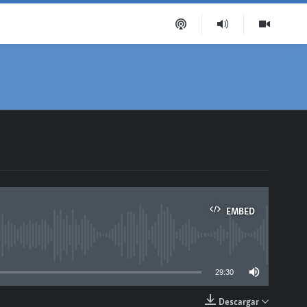
EMBED
able
29:30
Descargar