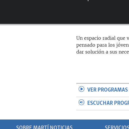
RADIO MARTÍ
ESPECIALES
MULTIMEDIA
ESPECIALES
EDITORIALES
LA REALIDAD DE LA VIVIENDA EN
Un espacio radial que v
CUBA
pensado para los jóven
SER VIEJO EN CUBA
dar solución a sus nece
KENTU-CUBANO
LOS SANTOS DE HIALEAH
DESINFORMACIÓN RUSA EN
AMÉRICA LATINA
VER PROGRAMAS 
LA INVASIÓN DE RUSIA A UCRANIA
ESCUCHAR PROG
SOBRE MARTÍ NOTICIAS
SERVICIO