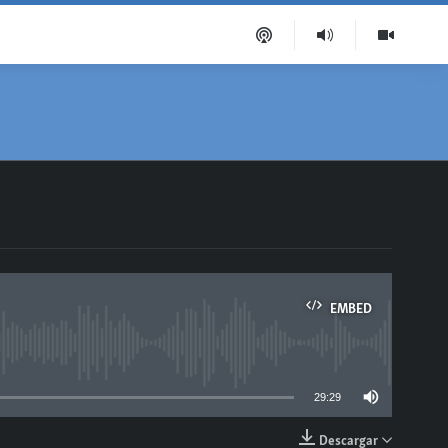
EMBED
able
29:29
Descargar