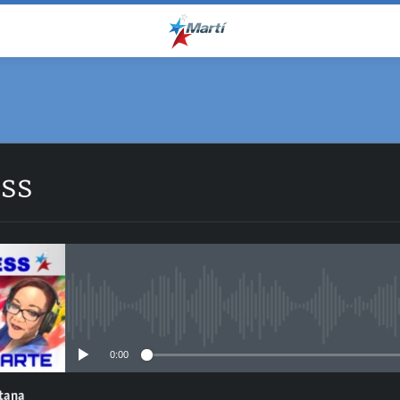
ess
No media source currently avail
0:00
ntana