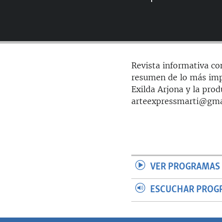
RADIO MARTÍ
ESPECIALES
MULTIMEDIA
ESPECIALES
EDITORIALES
LA REALIDAD DE LA VIVIENDA EN
Revista informativa co
CUBA
resumen de lo más imp
SER VIEJO EN CUBA
Exilda Arjona y la pro
arteexpressmarti@gma
KENTU-CUBANO
LOS SANTOS DE HIALEAH
DESINFORMACIÓN RUSA EN
AMÉRICA LATINA
LA INVASIÓN DE RUSIA A UCRANIA
VER PROGRAMAS 
ESCUCHAR PROG