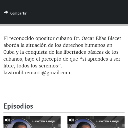
RADIO MARTÍ
Compartir
ESPECIALES
MULTIMEDIA
ESPECIALES
EDITORIALES
LA REALIDAD DE LA VIVIENDA EN CUBA
El reconocido opositor cubano Dr. Oscar Elías Biscet
aborda la situación de los derechos humanos en
SER VIEJO EN CUBA
SÍGUENOS
Cuba y la conquista de las libertades básicas de los
KENTU-CUBANO
cubanos, bajo el precepto de que “si aprendes a ser
libre, todos los seremos”.
LOS SANTOS DE HIALEAH
lawtonlibremarti@gmail.com
DESINFORMACIÓN RUSA EN AMÉRICA LATINA
LA INVASIÓN DE RUSIA A UCRANIA
Episodios