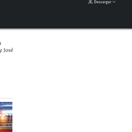
Descargar
EMBED
a
y José