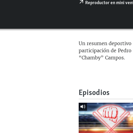
RADIO MARTÍ
Reproductor en mini ve
ESPECIALES
MULTIMEDIA
ESPECIALES
EDITORIALES
LA REALIDAD DE LA VIVIENDA EN
CUBA
Un resumen deportivo 
SER VIEJO EN CUBA
participación de Pedro
“Chamby” Campos.
KENTU-CUBANO
LOS SANTOS DE HIALEAH
DESINFORMACIÓN RUSA EN
AMÉRICA LATINA
Episodios
LA INVASIÓN DE RUSIA A UCRANIA