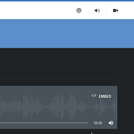
EMBED
able
59:30