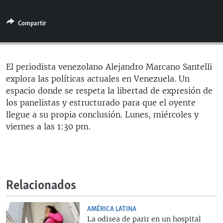
RADIO MARTÍ
Compartir
ESPECIALES
MULTIMEDIA
ESPECIALES
EDITORIALES
LA REALIDAD DE LA VIVIENDA EN CUBA
El periodista venezolano Alejandro Marcano Santelli
explora las políticas actuales en Venezuela. Un
SER VIEJO EN CUBA
SÍGUENOS
espacio donde se respeta la libertad de expresión de
KENTU-CUBANO
los panelistas y estructurado para que el oyente
llegue a su propia conclusión. Lunes, miércoles y
LOS SANTOS DE HIALEAH
viernes a las 1:30 pm.
DESINFORMACIÓN RUSA EN AMÉRICA LATINA
LA INVASIÓN DE RUSIA A UCRANIA
Relacionados
AMÉRICA LATINA
La odisea de parir en un hospital