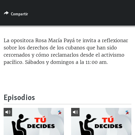
RADIO MARTÍ
Compartir
ESPECIALES
MULTIMEDIA
ESPECIALES
EDITORIALES
LA REALIDAD DE LA VIVIENDA EN CUBA
La opositora Rosa María Payá te invita a reflexionar
sobre los derechos de los cubanos que han sido
SER VIEJO EN CUBA
SÍGUENOS
cercenados y cómo reclamarlos desde el activismo
KENTU-CUBANO
pacífico. Sábados y domingos a la 11:00 am.
LOS SANTOS DE HIALEAH
DESINFORMACIÓN RUSA EN AMÉRICA LATINA
LA INVASIÓN DE RUSIA A UCRANIA
Episodios