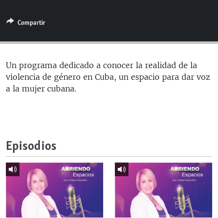
RADIO MARTÍ
Compartir
ESPECIALES
MULTIMEDIA
ESPECIALES
EDITORIALES
LA REALIDAD DE LA VIVIENDA EN CUBA
Un programa dedicado a conocer la realidad de la
violencia de género en Cuba, un espacio para dar voz
SER VIEJO EN CUBA
SÍGUENOS
a la mujer cubana.
KENTU-CUBANO
LOS SANTOS DE HIALEAH
DESINFORMACIÓN RUSA EN AMÉRICA LATINA
Episodios
LA INVASIÓN DE RUSIA A UCRANIA