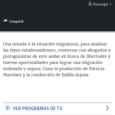
RADIO MARTÍ
Descargar
ESPECIALES
Compartir
MULTIMEDIA
ESPECIALES
EDITORIALES
LA REALIDAD DE LA VIVIENDA EN CUBA
SER VIEJO EN CUBA
Una mirada a la situación migratoria, para analizar
SÍGUENOS
las leyes estadounidenses, conversar con abogados y
KENTU-CUBANO
protagonistas de este andar en busca de libertades y
LOS SANTOS DE HIALEAH
nuevas oportunidades para lograr una migración
ordenada y segura. Cona la producción de Patricia
DESINFORMACIÓN RUSA EN AMÉRICA LATINA
Martínez y la conducción de Exilda Arjona
LA INVASIÓN DE RUSIA A UCRANIA
VER PROGRAMAS DE TV